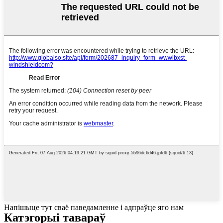
Напішыце тут сваё паведамленне і адпраўце яго нам
Катэгорыі тавараў