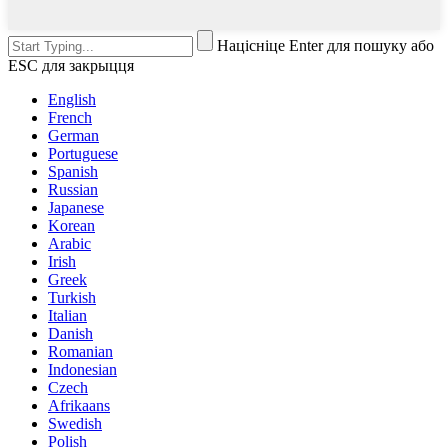
Націсніце Enter для пошуку або
ESC для закрыцця
English
French
German
Portuguese
Spanish
Russian
Japanese
Korean
Arabic
Irish
Greek
Turkish
Italian
Danish
Romanian
Indonesian
Czech
Afrikaans
Swedish
Polish