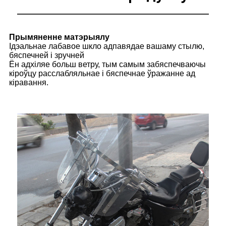
Прымяненне матэрыялу
Ідэальнае лабавое шкло адпавядае вашаму стылю,
бяспечней і зручней
Ён адхіляе больш ветру, тым самым забяспечваючы
кіроўцу расслабляльнае і бяспечнае ўражанне ад
кіравання.