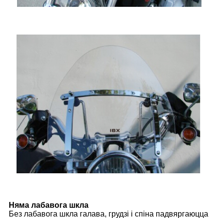
Няма лабавога шкла
Без лабавога шкла галава, грудзі і спіна падвяргаюцца