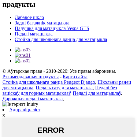
прадукты
Лабавое шкло
Задні багажнік матацыкла
Падушка для матацыкла Vespa GTS
Педалі матацыкла
Стойка для школьнага ранца для матацыкла
© Аўтарскае права - 2010-2020: Усе правы абаронены.
Рэкамендаваныя прадукты
-
Карта сайта
Стойка для школьнага ранца Peugeot Django
,
Школьны ранец
для матацыкла
,
Педаль газу для матацыкла
,
Педалі без
заціскаў для горных матацыклаў
,
Педалі для матацыклаў
,
Дарожныя педалі матацыкла
,
Адправіць ліст
x