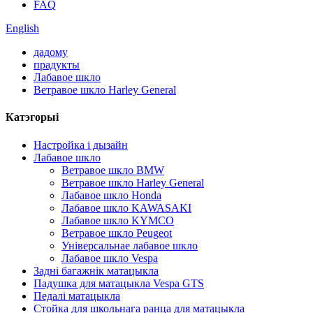
FAQ
English
дадому
прадукты
Лабавое шкло
Ветравое шкло Harley General
Катэгорыі
Настройка і дызайн
Лабавое шкло
Ветравое шкло BMW
Ветравое шкло Harley General
Лабавое шкло Honda
Лабавое шкло KAWASAKI
Лабавое шкло KYMCO
Ветравое шкло Peugeot
Універсальнае лабавое шкло
Лабавое шкло Vespa
Задні багажнік матацыкла
Падушка для матацыкла Vespa GTS
Педалі матацыкла
Стойка для школьнага ранца для матацыкла