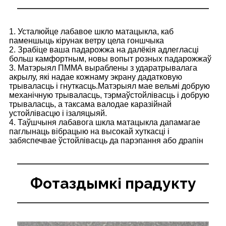
1. Усталюйце лабавое шкло матацыкла, каб
паменшыць кірунак ветру цела гоншчыка
2. Зрабіце ваша падарожжа на далёкія адлегласці
больш камфортным, новы вопыт розных падарожжаў
3. Матэрыял ПММА выраблены з ударатрывалага
акрылу, які надае кожнаму экрану дадатковую
трываласць і гнуткасць.Матэрыял мае вельмі добрую
механічную трываласць, тэрмаўстойлівасць і добрую
трываласць, а таксама валодае каразійнай
устойлівасцю і ізаляцыяй.
4. Таўшчыня лабавога шкла матацыкла дапамагае
паглынаць вібрацыю на высокай хуткасці і
забяспечвае ўстойлівасць да парэпання або драпін
Фотаздымкі прадукту