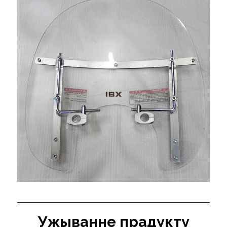
Ужыванне прадукту