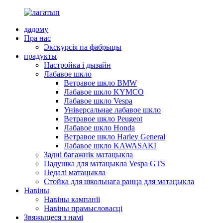
дадому
Пра нас
Экскурсія па фабрыцы
прадукты
Настройка і дызайн
Лабавое шкло
Ветравое шкло BMW
Лабавое шкло KYMCO
Лабавое шкло Vespa
Універсальнае лабавое шкло
Ветравое шкло Peugeot
Лабавое шкло Honda
Ветравое шкло Harley General
Лабавое шкло KAWASAKI
Задні багажнік матацыкла
Падушка для матацыкла Vespa GTS
Педалі матацыкла
Стойка для школьнага ранца для матацыкла
Навіны
Навіны кампаніі
Навіны прамысловасці
Звяжыцеся з намі