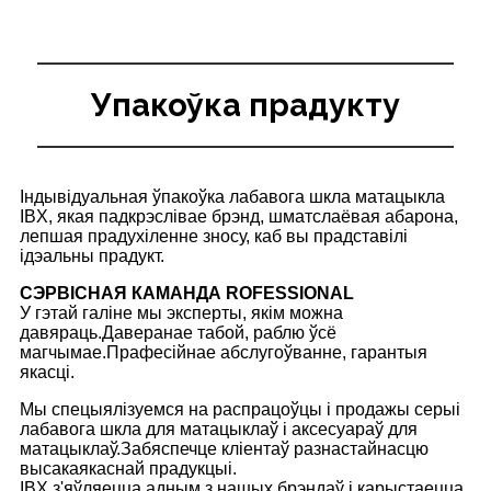
Упакоўка прадукту
Індывідуальная ўпакоўка лабавога шкла матацыкла
IBX, якая падкрэслівае брэнд, шматслаёвая абарона,
лепшая прадухіленне зносу, каб вы прадставілі
ідэальны прадукт.
СЭРВІСНАЯ КАМАНДА ROFESSIONAL
У гэтай галіне мы эксперты, якім можна
давяраць.Даверанае табой, раблю ўсё
магчымае.Прафесійнае абслугоўванне, гарантыя
якасці.
Мы спецыялізуемся на распрацоўцы і продажы серыі
лабавога шкла для матацыклаў і аксесуараў для
матацыклаў.Забяспечце кліентаў разнастайнасцю
высакаякаснай прадукцыі.
IBX з'яўляецца адным з нашых брэндаў і карыстаецца