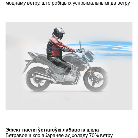
моцнаму ветру, што робіць іх успрымальнымі да ветру.
Эфект пасля ўстаноўкі лабавога шкла
Ветравое шкло абараняе ад холаду 70% ветру