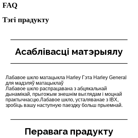
FAQ
Тэгі прадукту
Асаблівасці матэрыялу
Лабавое шкло матацыкла Harley Гэта Harley General
для мадэляў матацыклаў
Лабавое шкло распрацавана з абцякальнай
дынамікай, прыгожым знешнім выглядам і моцнай
практычнасцю.Лабавое шкло, усталяванае з IBX,
зробіць вашу наступную паездку больш прыемнай.
Перавага прадукту