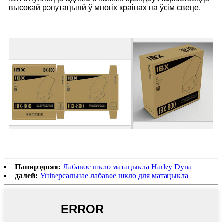
высокай рэпутацыяй ў многіх краінах па ўсім свеце.
Папярэдняя:
Лабавое шкло матацыкла Harley Dyna
далей:
Універсальнае лабавое шкло для матацыкла