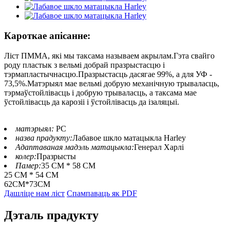
Кароткае апісанне:
Ліст ПММА, які мы таксама называем акрылам.Гэта свайго
роду пластык з вельмі добрай празрыстасцю і
тэрмапластычнасцю.Празрыстасць дасягае 99%, а для УФ -
73,5%.Матэрыял мае вельмі добрую механічную трываласць,
тэрмаўстойлівасць і добрую трываласць, а таксама мае
ўстойлівасць да карозіі і ўстойлівасць да ізаляцыі.
матэрыял:
PC
назва прадукту:
Лабавое шкло матацыкла Harley
Адаптаваная мадэль матацыкла:
Генерал Харлі
колер:
Празрысты
Памер:
35 СМ * 58 СМ
25 СМ * 54 СМ
62СМ*73СМ
Дашліце нам ліст
Спампаваць як PDF
Дэталь прадукту