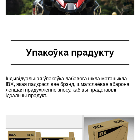
Упакоўка прадукту
Індывідуальная ўпакоўка лабавога шкла матацыкла
IBX, якая падкрэслівае брэнд, шматслаёвая абарона,
лепшая прадухіленне зносу, каб вы прадставілі
ідэальны прадукт.