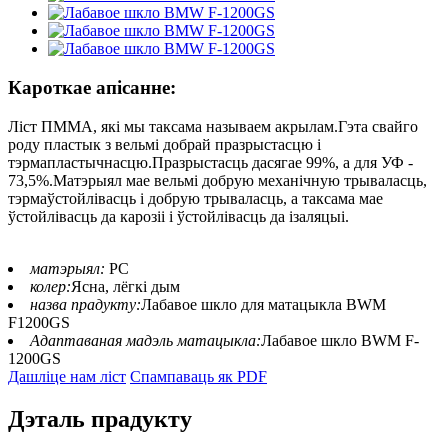
Кароткае апісанне:
Ліст ПММА, які мы таксама называем акрылам.Гэта свайго
роду пластык з вельмі добрай празрыстасцю і
тэрмапластычнасцю.Празрыстасць дасягае 99%, а для УФ -
73,5%.Матэрыял мае вельмі добрую механічную трываласць,
тэрмаўстойлівасць і добрую трываласць, а таксама мае
ўстойлівасць да карозіі і ўстойлівасць да ізаляцыі.
матэрыял:
PC
колер:
Ясна, лёгкі дым
назва прадукту:
Лабавое шкло для матацыкла BWM
F1200GS
Адаптаваная мадэль матацыкла:
Лабавое шкло BWM F-
1200GS
Дашліце нам ліст
Спампаваць як PDF
Дэталь прадукту