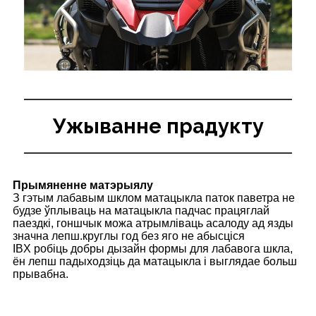
Ужыванне прадукту
Прымяненне матэрыялу
З гэтым лабавым шклом матацыкла паток паветра не
будзе ўплываць на матацыкла падчас працяглай
паездкі, гоншчык можа атрымліваць асалоду ад язды
значна лепш.круглы год без яго не абысціся
IBX робіць добры дызайн формы для лабавога шкла,
ён лепш падыходзіць да матацыкла і выглядае больш
прывабна.