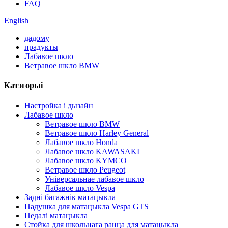
FAQ
English
дадому
прадукты
Лабавое шкло
Ветравое шкло BMW
Катэгорыі
Настройка і дызайн
Лабавое шкло
Ветравое шкло BMW
Ветравое шкло Harley General
Лабавое шкло Honda
Лабавое шкло KAWASAKI
Лабавое шкло KYMCO
Ветравое шкло Peugeot
Універсальнае лабавое шкло
Лабавое шкло Vespa
Задні багажнік матацыкла
Падушка для матацыкла Vespa GTS
Педалі матацыкла
Стойка для школьнага ранца для матацыкла