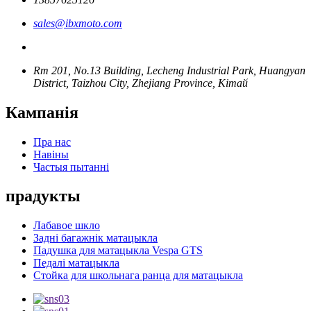
sales@ibxmoto.com
Rm 201, No.13 Building, Lecheng Industrial Park, Huangyan
District, Taizhou City, Zhejiang Province, Кітай
Кампанія
Пра нас
Навіны
Частыя пытанні
прадукты
Лабавое шкло
Задні багажнік матацыкла
Падушка для матацыкла Vespa GTS
Педалі матацыкла
Стойка для школьнага ранца для матацыкла