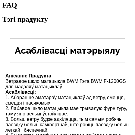
FAQ
Тэгі прадукту
Асаблівасці матэрыялу
Апісанне Прадукта
Ветравое шкло матацыкла BWM Гэта BWM F-1200GS
для мадэляў матацыклаў
Асаблівасці:
1. Абараніце аматараў матацыклаў ад ветру, смецця,
смецця і насякомых.
2. Лабавое шкло матацыкла мае трывалую фурнітуру,
таму яно вельмі ўстойлівае.
3. Больш ветру будзе адхіляцца, тым самым робячы
паездку больш камфортнай, што робіць паездку больш
лёгкай і бяспечнай.