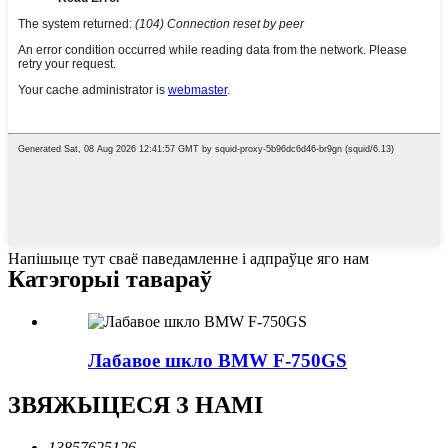
Напішыце тут сваё паведамленне і адпраўце яго нам
Катэгорыі тавараў
Лабавое шкло BMW F-750GS
ЗВЯЖЫЦЕСЯ З НАМІ
13857625126