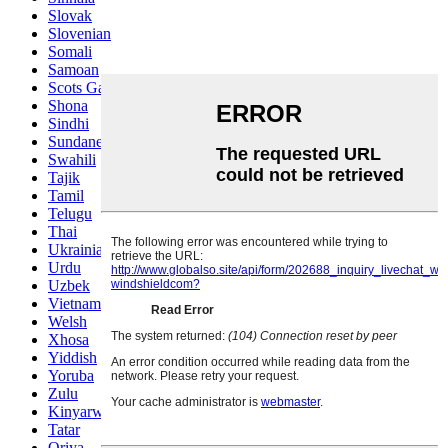
Slovak
Slovenian
Somali
Samoan
Scots Gaelic
Shona
Sindhi
Sundanese
Swahili
Tajik
Tamil
Telugu
Thai
Ukrainian
Urdu
Uzbek
Vietnamese
Welsh
Xhosa
Yiddish
Yoruba
Zulu
Kinyarwanda
Tatar
Oriya