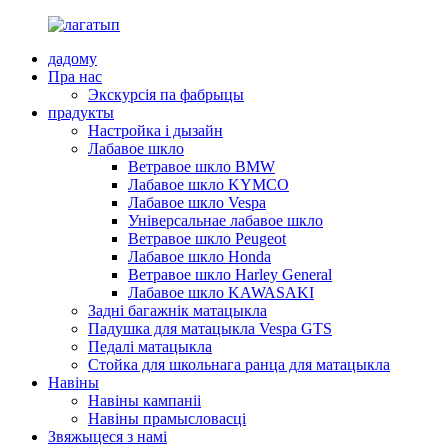
дадому
Пра нас
Экскурсія па фабрыцы
прадукты
Настройка і дызайн
Лабавое шкло
Ветравое шкло BMW
Лабавое шкло KYMCO
Лабавое шкло Vespa
Універсальнае лабавое шкло
Ветравое шкло Peugeot
Лабавое шкло Honda
Ветравое шкло Harley General
Лабавое шкло KAWASAKI
Задні багажнік матацыкла
Падушка для матацыкла Vespa GTS
Педалі матацыкла
Стойка для школьнага ранца для матацыкла
Навіны
Навіны кампаніі
Навіны прамысловасці
Звяжыцеся з намі