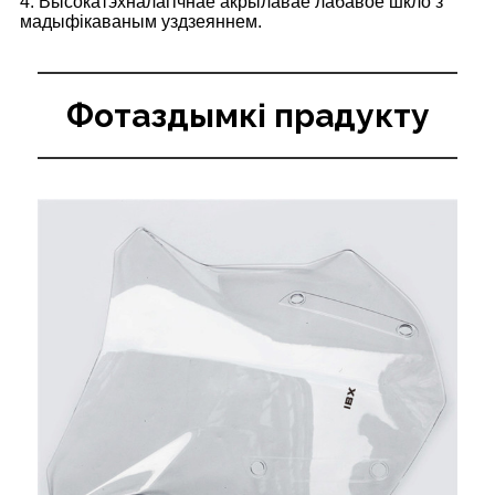
4. Высокатэхналагічнае акрылавае лабавое шкло з
мадыфікаваным уздзеяннем.
Фотаздымкі прадукту