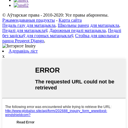
© Аўтарскае права - 2010-2020: Усе правы абаронены.
Рэкамендаваныя прадукты
-
Карта сайта
Педаль газу для матацыкла
,
Школьны ранец для матацыкла
,
Педалі для матацыклаў
,
Дарожныя педалі матацыкла
,
Педалі
без заціскаў для горных матацыклаў
,
Стойка для школьнага
ранца Peugeot Django
,
Адправіць ліст
x